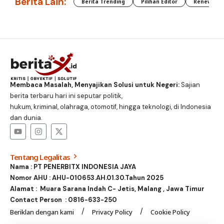
Berita Lain:
Berita Trending
Pilihan Editor
Renewable
Membaca Masalah, Menyajikan Solusi untuk Negeri:
Sajian
berita terbaru hari ini seputar politik,
hukum, kriminal, olahraga, otomotif, hingga teknologi, di Indonesia
dan dunia.
Tentang Legalitas
Nama : PT PENERBITX INDONESIA JAYA
Nomor AHU : AHU-010653.AH.01.30.Tahun 2025
Alamat : Muara Sarana Indah C- Jetis, Malang , Jawa Timur
Contact Person :
0816-633-250
Beriklan dengan kami
Privacy Policy
Cookie Policy