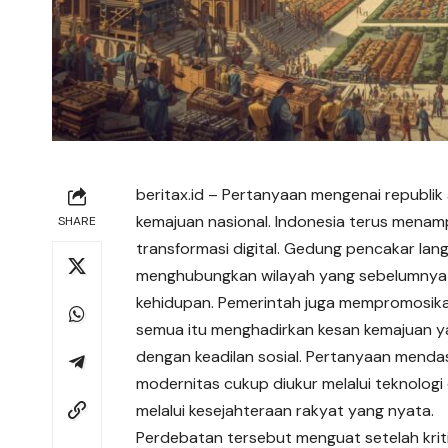
beritax.id
– Pertanyaan mengenai republik a
kemajuan nasional. Indonesia terus menam
SHARE
transformasi digital. Gedung pencakar langi
menghubungkan wilayah yang sebelumnya te
kehidupan. Pemerintah juga mempromosikan hi
semua itu menghadirkan kesan kemajuan yan
dengan keadilan sosial. Pertanyaan mend
modernitas cukup diukur melalui teknolog
melalui kesejahteraan rakyat yang nyata.
Perdebatan tersebut menguat setelah kriti