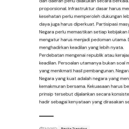
dan daerah perlu dilakukan secara berkal
proporsional. Infrastruktur dasar harus m
kesehatan perlu memperoleh dukungan leb
daya juga harus diperkuat. Partisipasi ma
Negara perlu memastikan setiap kebijakan b
mengatur harus menjadi pedoman utama. 
menghadirkan keadilan yang lebih nyata.
Perdebatan mengenai republik atau kera
keadilan. Persoalan utamanya bukan soal 
yang menikmati hasil pembangunan. Negar
Negara yang kuat adalah negara yang meny
kemakmuran bersama. Kekuasaan harus beker
prinsip tersebut dijalankan secara konsist
hadir sebagai kenyataan yang dirasakan se
TAGGED:
Berita Trending