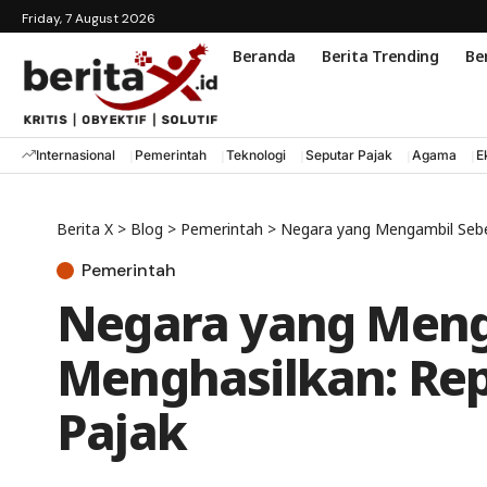
Friday, 7 August 2026
Beranda
Berita Trending
Ber
Internasional
Pemerintah
Teknologi
Seputar Pajak
Agama
E
Berita X
>
Blog
>
Pemerintah
>
Negara yang Mengambil Sebe
Pemerintah
Negara yang Men
Menghasilkan: Rep
Pajak