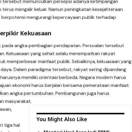
disi tersebut memunculkan persepsi adanya ketimpangan
h terus mengalir keluar. Namun peningkatan kesejahteraan
ni berpotensi mengurangi kepercayaan publik terhadap
erpikir Kekuasaan
ak pada angka pembagian pendapatan. Persoalan tersebut
an. Kekuasaan yang sehat selalu menempatkan rakyat
ntuk memperbesar manfaat publik. Sebaliknya, kekuasaan yang
daya. Dalam paradigma tersebut, rakyat sering dipandang
eharusnya memiliki orientasi berbeda. Negara modern harus
majuan ekonomi harus berjalan bersama pemerataan manfaat.
lkan angka pertumbuhan. Pembangunan juga harus
an masyarakat.
yawan,
.
You Might Also Like
i tiga hal