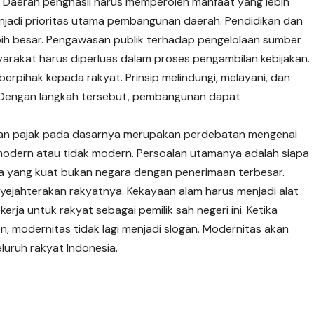
a. Daerah penghasil harus memperoleh manfaat yang lebih
enjadi prioritas utama pembangunan daerah. Pendidikan dan
ih besar. Pengawasan publik terhadap pengelolaan sumber
syarakat harus diperluas dalam proses pengambilan kebijakan.
erpihak kepada rakyat. Prinsip melindungi, melayani, dan
Dengan langkah tersebut, pembangunan dapat
jaan pajak pada dasarnya merupakan perdebatan mengenai
modern atau tidak modern. Persoalan utamanya adalah siapa
a yang kuat bukan negara dengan penerimaan terbesar.
ejahterakan rakyatnya. Kekayaan alam harus menjadi alat
ja untuk rakyat sebagai pemilik sah negeri ini. Ketika
en, modernitas tidak lagi menjadi slogan. Modernitas akan
luruh rakyat Indonesia.