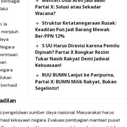
Menteri Usul Aren Jadi BBM!
i berbagai
Partai X: Solusi atau Sekadar
alui
Wacana?
b
Struktur Ketatanegaraan Rusak:
. Ia
Keadilan Pun Jadi Barang Mewah
 menjauh
Ber-PPN 12%
daya
5 UU Harus Direvisi karena Pemilu
 Negara
Dipisah? Partai X Bongkar Rezim
nerimaan.
Tukar Nasib Rakyat Demi Jadwal
nan
Kekuasaan!
negara
RUU BUMN Lanjut ke Paripurna,
 Bukan
Partai X: BUMN Milik Rakyat, Bukan
berhasil
Segelintir!
adilan
i pengelolaan sumber daya nasional. Masyarakat harus
 hasil kekayaan negara. Evaluasi pembagian manfaat pusat