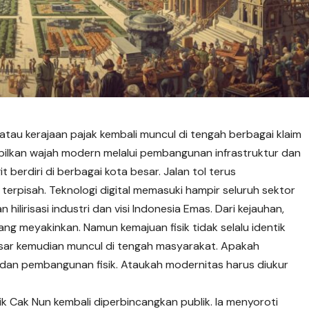
tau kerajaan pajak kembali muncul di tengah berbagai klaim
pilkan wajah modern melalui pembangunan infrastruktur dan
t berdiri di berbagai kota besar. Jalan tol terus
rpisah. Teknologi digital memasuki hampir seluruh sektor
lirisasi industri dan visi Indonesia Emas. Dari kejauhan,
g meyakinkan. Namun kemajuan fisik tidak selalu identik
asar kemudian muncul di tengah masyarakat. Apakah
i dan pembangunan fisik. Ataukah modernitas harus diukur
k Cak Nun kembali diperbincangkan publik. Ia menyoroti