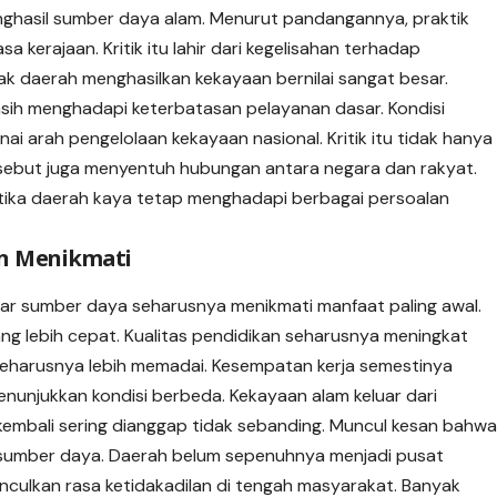
nghasil sumber daya alam. Menurut pandangannya, praktik
 kerajaan. Kritik itu lahir dari kegelisahan terhadap
k daerah menghasilkan kekayaan bernilai sangat besar.
ih menghadapi keterbatasan pelayanan dasar. Kondisi
 arah pengelolaan kekayaan nasional. Kritik itu tidak hanya
sebut juga menyentuh hubungan antara negara dan rakyat.
tika daerah kaya tetap menghadapi berbagai persoalan
in Menikmati
tar sumber daya seharusnya menikmati manfaat paling awal.
ng lebih cepat. Kualitas pendidikan seharusnya meningkat
ga seharusnya lebih memadai. Kesempatan kerja semestinya
menunjukkan kondisi berbeda. Kekayaan alam keluar dari
kembali sering dianggap tidak sebanding. Muncul kesan bahw
 sumber daya. Daerah belum sepenuhnya menjadi pusat
nculkan rasa
ketidakadilan
di tengah masyarakat. Banyak