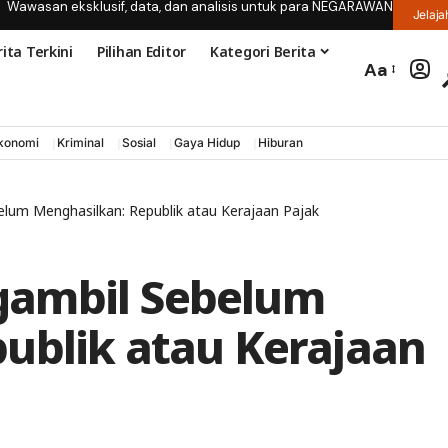
Wawasan eksklusif, data, dan analisis untuk para NEGARAWAN
Jelaja
ita Terkini
Pilihan Editor
Kategori Berita
Aa
konomi
Kriminal
Sosial
Gaya Hidup
Hiburan
lum Menghasilkan: Republik atau Kerajaan Pajak
gambil Sebelum
ublik atau Kerajaan