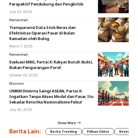
Perspektif Pendukung dan Pengkritik
July 22, 2026
Pemerintah
Transparansi Data Stok Beras dan
Efektivitas Operasi Pasar di Bulan
Ramadan oleh Bulog
March 7, 2025
Pemerintah
Evaluasi MBG, Partai X: Rakyat Butuh Bukti,
Bukan Pengurangan Porsi!
October 23, 2025
Ekonomi
UMKM Diminta Saingi ASEAN, Partai X:
Ingatkan Tanpa Akses Modal dan Pasar, Itu
Sekadar Retorika Nasionalisme Palsu!
July 30, 2025
Show More
Berita Lain:
Berita Trending
Pilihan Editor
Renewable