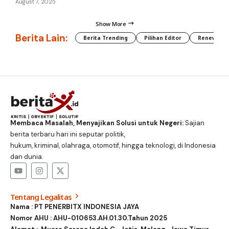
August 7, 2025
Show More
Berita Lain:
Berita Trending
Pilihan Editor
Renewable
Membaca Masalah, Menyajikan Solusi untuk Negeri:
Sajian
berita terbaru hari ini seputar politik,
hukum, kriminal, olahraga, otomotif, hingga teknologi, di Indonesia
dan dunia.
Tentang Legalitas
Nama : PT PENERBITX INDONESIA JAYA
Nomor AHU : AHU-010653.AH.01.30.Tahun 2025