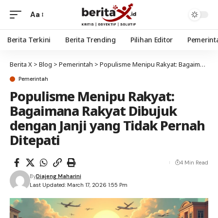
Aa
Berita Terkini
Berita Trending
Pilihan Editor
Pemerint
Berita X
>
Blog
>
Pemerintah
>
Populisme Menipu Rakyat: Bagaimana Rakyat Dibujuk dengan Janji yang Tidak Pernah Ditepati
Pemerintah
Populisme Menipu Rakyat:
Bagaimana Rakyat Dibujuk
dengan Janji yang Tidak Pernah
Ditepati
4 Min Read
By
Diajeng Maharini
Last Updated: March 17, 2026 1:55 Pm