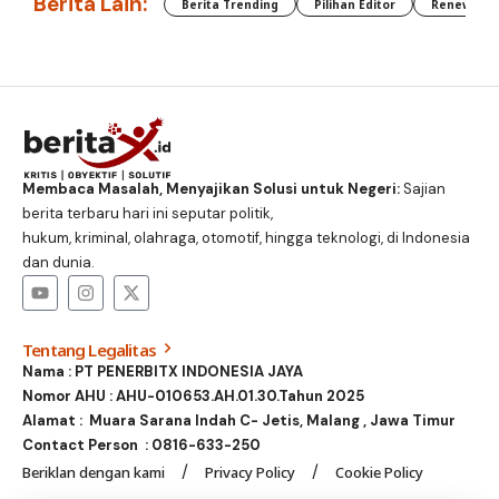
Berita Lain:
Berita Trending
Pilihan Editor
Renewable
Membaca Masalah, Menyajikan Solusi untuk Negeri:
Sajian
berita terbaru hari ini seputar politik,
hukum, kriminal, olahraga, otomotif, hingga teknologi, di Indonesia
dan dunia.
Tentang Legalitas
Nama : PT PENERBITX INDONESIA JAYA
Nomor AHU : AHU-010653.AH.01.30.Tahun 2025
Alamat : Muara Sarana Indah C- Jetis, Malang , Jawa Timur
Contact Person :
0816-633-250
Beriklan dengan kami
Privacy Policy
Cookie Policy