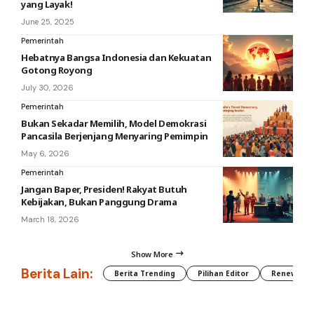
yang Layak!
June 25, 2025
Pemerintah
Hebatnya Bangsa Indonesia dan Kekuatan
Gotong Royong
July 30, 2026
Pemerintah
Bukan Sekadar Memilih, Model Demokrasi
Pancasila Berjenjang Menyaring Pemimpin
May 6, 2026
Pemerintah
Jangan Baper, Presiden! Rakyat Butuh
Kebijakan, Bukan Panggung Drama
March 18, 2026
Show More
Berita Lain:
Berita Trending
Pilihan Editor
Renewable