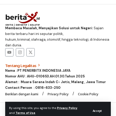
Membaca Masalah, Menyajikan Solusi untuk Negeri:
Sajian
berita terbaru hari ini seputar politik,
hukum, kriminal, olahraga, otomotif, hingga teknologi, di Indonesia
dan dunia.
Tentang Legalitas
Nama : PT PENERBITX INDONESIA JAYA
Nomor AHU : AHU-010653.AH.01.30.Tahun 2025
Alamat : Muara Sarana Indah C- Jetis, Malang , Jawa Timur
Contact Person :
0816-633-250
Beriklan dengan kami
Privacy Policy
Cookie Policy
© Foxiz News Network. Ruby Design Company. All Rights
By using this site, you agree to the
Privacy Policy
Accept
and
Terms of Use
.
Reserved.