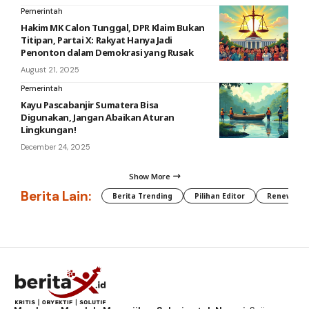
Pemerintah
Hakim MK Calon Tunggal, DPR Klaim Bukan
Titipan, Partai X: Rakyat Hanya Jadi
Penonton dalam Demokrasi yang Rusak
August 21, 2025
Pemerintah
Kayu Pascabanjir Sumatera Bisa
Digunakan, Jangan Abaikan Aturan
Lingkungan!
December 24, 2025
Show More
Berita Lain:
Berita Trending
Pilihan Editor
Renewable