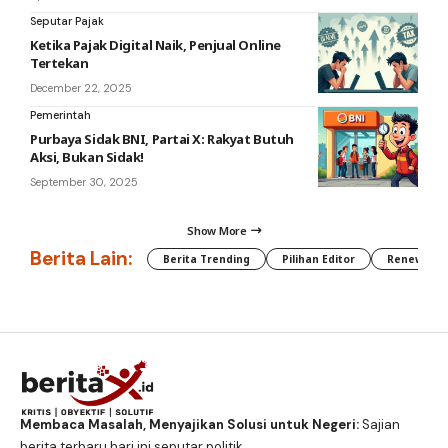
Seputar Pajak
Ketika Pajak Digital Naik, Penjual Online
Tertekan
December 22, 2025
Pemerintah
Purbaya Sidak BNI, Partai X: Rakyat Butuh
Aksi, Bukan Sidak!
September 30, 2025
Show More
Berita Lain:
Berita Trending
Pilihan Editor
Renewable
Membaca Masalah, Menyajikan Solusi untuk Negeri:
Sajian
berita terbaru hari ini seputar politik,