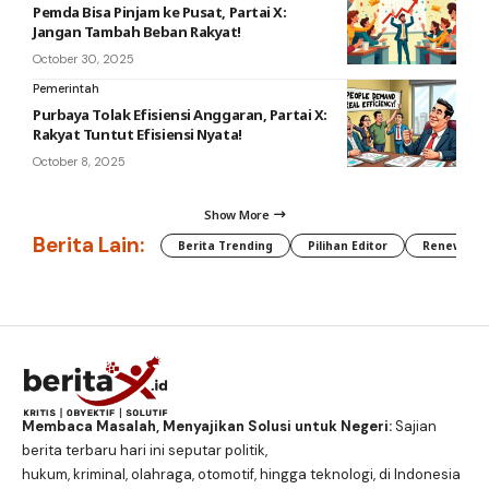
Pemda Bisa Pinjam ke Pusat, Partai X:
Jangan Tambah Beban Rakyat!
October 30, 2025
Pemerintah
Purbaya Tolak Efisiensi Anggaran, Partai X:
Rakyat Tuntut Efisiensi Nyata!
October 8, 2025
Show More
Berita Lain:
Berita Trending
Pilihan Editor
Renewable
Membaca Masalah, Menyajikan Solusi untuk Negeri:
Sajian
berita terbaru hari ini seputar politik,
hukum, kriminal, olahraga, otomotif, hingga teknologi, di Indonesia