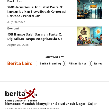
Pendidikan
SMK Harus Sesuai Industri? Partai X:
Jangan Jadikan Siswa Budak Korporasi
Berkedok Pendidikan!
July 29, 2025
Ekonomi
45% Bansos Salah Sasaran, Partai X:
Digitalisasi Tanpa Integritas Sia-Sia
August 28, 2025
Show More
Berita Lain:
Berita Trending
Pilihan Editor
Renewable
Membaca Masalah, Menyajikan Solusi untuk Negeri:
Sajian