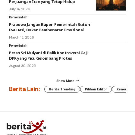
Perjuangan Iran yang Tetap Hidup
July 14, 2026
Pemerintah
Prabowo Jangan Baper: Pemerintah Butuh
Evaluasi, Bukan Pembenaran Emosional
March 18, 2026
Pemerintah
Peran Sri Mulyani di Balik Kontroversi Gaji
DPR yang Picu Gelombang Protes
August 30, 2025
Show More
Berita Lain:
Berita Trending
Pilihan Editor
Renewable