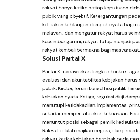
rakyat hanya ketika setiap keputusan di
publik yang obyektif. Ketergantungan pad
kebijakan kehilangan dampak nyata bagi r
melayani, dan mengatur rakyat harus seim
keseimbangan ini, rakyat tetap menjadi pu
rakyat kembali bermakna bagi masyarakat
Solusi Partai X
Partai X menawarkan langkah konkret agar
evaluasi dan akuntabilitas kebijakan harus 
publik. Kedua, forum konsultasi publik ha
kebijakan nyata. Ketiga, regulasi diuji d
menutupi ketidakadilan. Implementasi prins
sekadar mempertahankan kekuasaan. Kesada
menuntut posisi sebagai pemilik kedaulatan
Rakyat adalah majikan negara, dan presiden
rakyat ketika kebijakan berpihak pada mas