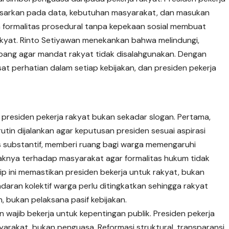
dasarkan pada data, kebutuhan masyarakat, dan masukan
a formalitas prosedural tanpa kepekaan sosial membuat
akyat. Rinto Setiyawan menekankan bahwa melindungi,
bang agar mandat rakyat tidak disalahgunakan. Dengan
sat perhatian dalam setiap kebijakan, dan presiden pekerja
.
 presiden pekerja rakyat bukan sekadar slogan. Pertama,
rutin dijalankan agar keputusan presiden sesuai aspirasi
rus substantif, memberi ruang bagi warga memengaruhi
ampaknya terhadap masyarakat agar formalitas hukum tidak
ip ini memastikan presiden bekerja untuk rakyat, bukan
ran kolektif warga perlu ditingkatkan sehingga rakyat
, bukan pelaksana pasif kebijakan.
 wajib bekerja untuk kepentingan publik. Presiden pekerja
yarakat, bukan penguasa. Reformasi struktural, transparansi,