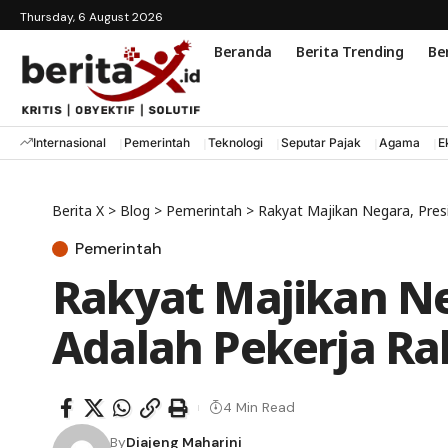
Thursday, 6 August 2026
Beranda
Berita Trending
Ber
Internasional
Pemerintah
Teknologi
Seputar Pajak
Agama
E
Berita X
>
Blog
>
Pemerintah
>
Rakyat Majikan Negara, Pres
Pemerintah
Rakyat Majikan Ne
Adalah Pekerja Ra
4 Min Read
By
Diajeng Maharini