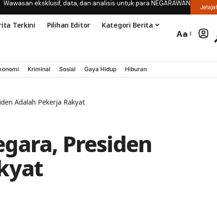
Wawasan eksklusif, data, dan analisis untuk para NEGARAWAN
Jelaja
ita Terkini
Pilihan Editor
Kategori Berita
Aa
konomi
Kriminal
Sosial
Gaya Hidup
Hiburan
iden Adalah Pekerja Rakyat
gara, Presiden
kyat