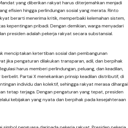
ndat yang diberikan rakyat harus diterjemahkan menjadi
yang efisien hingga perlindungan sosial yang merata. Rinto
at berarti menerima kritik, memperbaiki kelemahan sistem,
as kepentingan pribadi. Dengan demikian, warga menyadari
an presiden adalah pekerja rakyat secara substansial.
uk menciptakan ketertiban sosial dan pembangunan
yat jika pengaturan dilakukan transparan, adil, dan berpihak
gulasi harus memberi perlindungan, peluang, dan keadilan,
belit. Partai X menekankan prinsip keadilan distributif, di
ngan individu dan kolektif, sehingga rakyat merasa dihargai
tan tetap terjaga. Dengan pengaturan yang tepat, presiden
elalui kebijakan yang nyata dan berpihak pada kesejahteraan
ai simbol penguasa daripada pekerja rakyat. Presiden pekerja