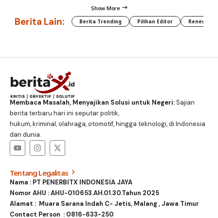
Show More
Berita Lain:
Berita Trending
Pilihan Editor
Renewable
Membaca Masalah, Menyajikan Solusi untuk Negeri:
Sajian
berita terbaru hari ini seputar politik,
hukum, kriminal, olahraga, otomotif, hingga teknologi, di Indonesia
dan dunia.
Tentang Legalitas
Nama : PT PENERBITX INDONESIA JAYA
Nomor AHU : AHU-010653.AH.01.30.Tahun 2025
Alamat : Muara Sarana Indah C- Jetis, Malang , Jawa Timur
Contact Person :
0816-633-250