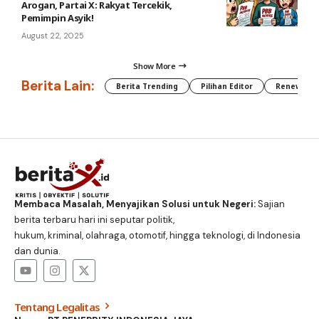
Arogan, Partai X: Rakyat Tercekik,
Pemimpin Asyik!
August 22, 2025
Show More
Berita Lain:
Berita Trending
Pilihan Editor
Renewable
Membaca Masalah, Menyajikan Solusi untuk Negeri:
Sajian
berita terbaru hari ini seputar politik,
hukum, kriminal, olahraga, otomotif, hingga teknologi, di Indonesia
dan dunia.
Tentang Legalitas