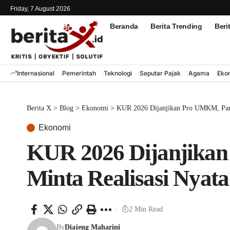
Friday, 7 August 2026
Beranda
Berita Trending
Ber
Internasional
Pemerintah
Teknologi
Seputar Pajak
Agama
E
Berita X
>
Blog
>
Ekonomi
>
KUR 2026 Dijanjikan Pro UMKM, 
Ekonomi
KUR 2026 Dijanjik
X Minta Realisasi 
2 Min Read
By
Diajeng Maharini