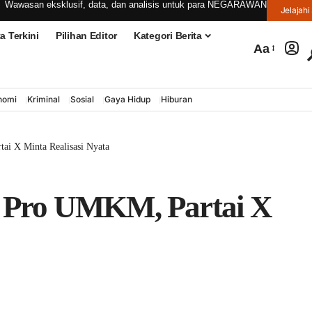
Wawasan eksklusif, data, dan analisis untuk para NEGARAWAN
Jelaja
ita Terkini
Pilihan Editor
Kategori Berita
Aa
konomi
Kriminal
Sosial
Gaya Hidup
Hiburan
Partai X Minta Realisasi Nyata
an Pro UMKM, Partai
Nyata