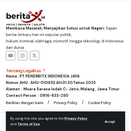
Membaca Masalah, Menyajikan Solusi untuk Negeri:
Sajian
berita terbaru hari ini seputar politik,
hukum, kriminal, olahraga, otomotif, hingga teknologi, di Indonesia
dan dunia.
Tentang Legalitas
Nama : PT PENERBITX INDONESIA JAYA
Nomor AHU : AHU-010653.AH.01.30.Tahun 2025
Alamat : Muara Sarana Indah C- Jetis, Malang , Jawa Timur
Contact Person :
0816-633-250
Beriklan dengan kami
Privacy Policy
Cookie Policy
© Foxiz News Network. Ruby Design Company. All Rights
By using this site, you agree to the
Privacy Policy
Accept
and
Terms of Use
.
Reserved.