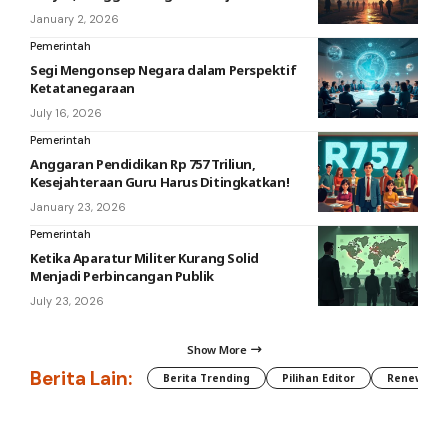
January 2, 2026
Pemerintah
Segi Mengonsep Negara dalam Perspektif
Ketatanegaraan
July 16, 2026
Pemerintah
Anggaran Pendidikan Rp 757 Triliun,
Kesejahteraan Guru Harus Ditingkatkan!
January 23, 2026
Pemerintah
Ketika Aparatur Militer Kurang Solid
Menjadi Perbincangan Publik
July 23, 2026
Show More
Berita Lain:
Berita Trending
Pilihan Editor
Renewable