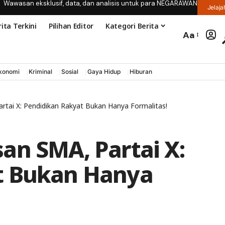
Wawasan eksklusif, data, dan analisis untuk para NEGARAWAN
Jelaja
ita Terkini
Pilihan Editor
Kategori Berita
Aa
konomi
Kriminal
Sosial
Gaya Hidup
Hiburan
tai X: Pendidikan Rakyat Bukan Hanya Formalitas!
an SMA, Partai X:
t Bukan Hanya