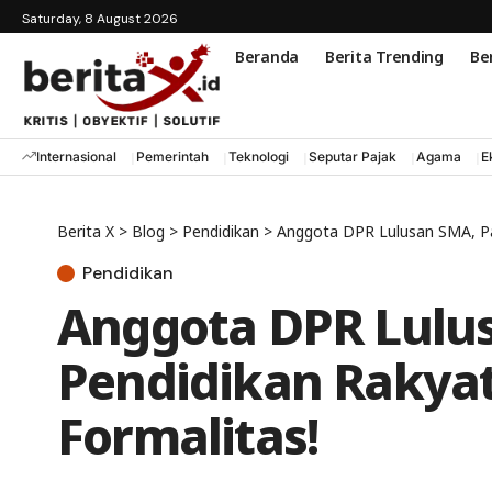
Saturday, 8 August 2026
Beranda
Berita Trending
Ber
Internasional
Pemerintah
Teknologi
Seputar Pajak
Agama
E
Berita X
>
Blog
>
Pendidikan
>
Anggota DPR Lulusan SMA, Par
Pendidikan
Anggota DPR Lulus
Pendidikan Rakya
Formalitas!