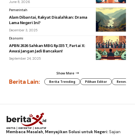
June 8, 2026
Pemerintah
Alam Dibantai, Rakyat Disalahkan: Drama
Lama Negeri Ini?
December 3, 2025
Ekonomi
APBN 2026 Sahkan MBG Rp335 T, Partai X:
Awasi Jangan Jadi Bancakan!
September 24, 2025
Show More
Berita Lain:
Berita Trending
Pilihan Editor
Renewable
Membaca Masalah, Menyajikan Solusi untuk Negeri:
Sajian