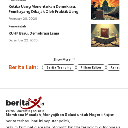
Ketika Uang Menentukan Demokrasi:
Pemilu yang Dibajak Oleh Praktik Uang
February 26, 2026
Pemerintah
KUHP Baru, Demokrasi Lama
December 22, 2025
Show More
Berita Lain:
Berita Trending
Pilihan Editor
Renewable
Membaca Masalah, Menyajikan Solusi untuk Negeri:
Sajian
berita terbaru hari ini seputar politik,
hukum, kriminal, olahraga, otomotif, hingga teknologi, di Indonesia