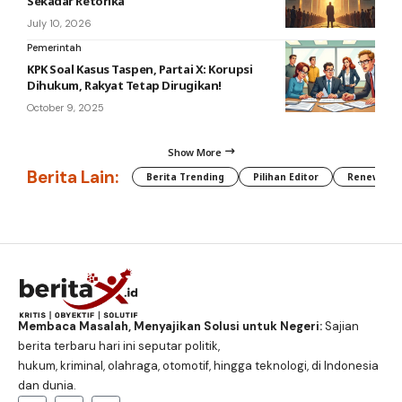
Sekadar Retorika
July 10, 2026
Pemerintah
KPK Soal Kasus Taspen, Partai X: Korupsi
Dihukum, Rakyat Tetap Dirugikan!
October 9, 2025
Show More
Berita Lain:
Berita Trending
Pilihan Editor
Renewable
Membaca Masalah, Menyajikan Solusi untuk Negeri:
Sajian
berita terbaru hari ini seputar politik,
hukum, kriminal, olahraga, otomotif, hingga teknologi, di Indonesia
dan dunia.