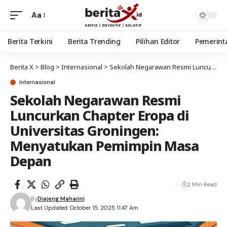
Aa
Berita Terkini
Berita Trending
Pilihan Editor
Pemerint
Berita X
>
Blog
>
Internasional
>
Sekolah Negarawan Resmi Luncurkan Chapter Eropa di Universitas Groningen: Menyatukan Pemimpin Masa Depan
Internasional
Sekolah Negarawan Resmi
Luncurkan Chapter Eropa di
Universitas Groningen:
Menyatukan Pemimpin Masa
Depan
2 Min Read
By
Diajeng Maharini
Last Updated: October 15, 2025 11:47 Am