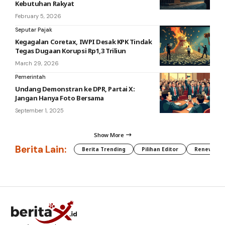
Kebutuhan Rakyat
February 5, 2026
Seputar Pajak
Kegagalan Coretax, IWPI Desak KPK Tindak
Tegas Dugaan Korupsi Rp1,3 Triliun
March 29, 2026
Pemerintah
Undang Demonstran ke DPR, Partai X:
Jangan Hanya Foto Bersama
September 1, 2025
Show More
Berita Lain:
Berita Trending
Pilihan Editor
Renewable