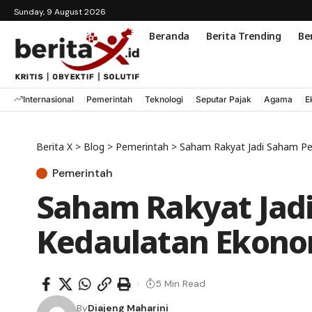
Sunday, 9 August 2026
Beranda
Berita Trending
Ber
Internasional
Pemerintah
Teknologi
Seputar Pajak
Agama
E
Berita X
>
Blog
>
Pemerintah
>
Saham Rakyat Jadi Saham Pe
Pemerintah
Saham Rakyat Jad
Kedaulatan Ekono
5 Min Read
By
Diajeng Maharini