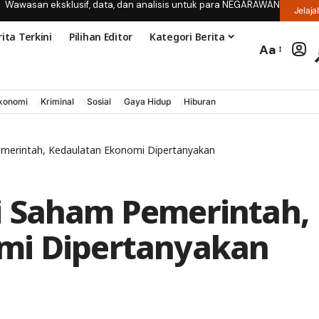
Wawasan eksklusif, data, dan analisis untuk para NEGARAWAN
Jelaja
ita Terkini
Pilihan Editor
Kategori Berita
Aa
konomi
Kriminal
Sosial
Gaya Hidup
Hiburan
merintah, Kedaulatan Ekonomi Dipertanyakan
i Saham Pemerintah,
mi Dipertanyakan