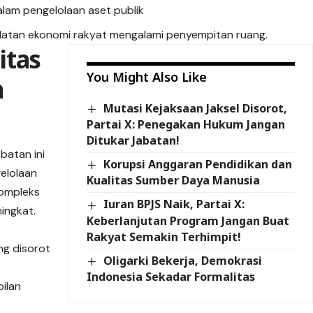
alam pengelolaan aset publik
ulatan ekonomi rakyat mengalami penyempitan ruang.
itas
You Might Also Like
n
Mutasi Kejaksaan Jaksel Disorot,
Partai X: Penegakan Hukum Jangan
Ditukar Jabatan!
batan ini
Korupsi Anggaran Pendidikan dan
gelolaan
Kualitas Sumber Daya Manusia
kompleks
Iuran BPJS Naik, Partai X:
ingkat.
Keberlanjutan Program Jangan Buat
Rakyat Semakin Terhimpit!
ng disorot
Oligarki Bekerja, Demokrasi
Indonesia Sekadar Formalitas
ilan