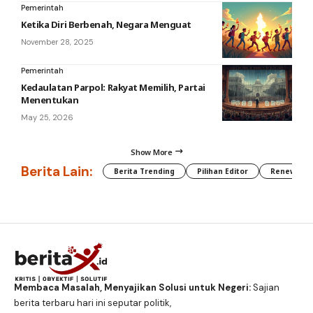
Pemerintah
Ketika Diri Berbenah, Negara Menguat
November 28, 2025
Pemerintah
Kedaulatan Parpol: Rakyat Memilih, Partai
Menentukan
May 25, 2026
Show More
Berita Lain:
Berita Trending
Pilihan Editor
Renewable
Membaca Masalah, Menyajikan Solusi untuk Negeri:
Sajian
berita terbaru hari ini seputar politik,