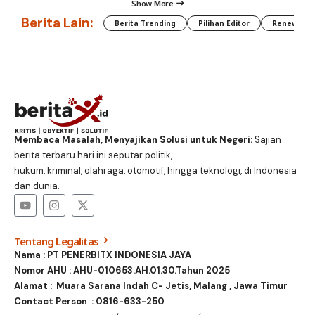
Show More
Berita Lain:
Berita Trending
Pilihan Editor
Renewable
Membaca Masalah, Menyajikan Solusi untuk Negeri:
Sajian
berita terbaru hari ini seputar politik,
hukum, kriminal, olahraga, otomotif, hingga teknologi, di Indonesia
dan dunia.
Tentang Legalitas
Nama : PT PENERBITX INDONESIA JAYA
Nomor AHU : AHU-010653.AH.01.30.Tahun 2025
Alamat : Muara Sarana Indah C- Jetis, Malang , Jawa Timur
Contact Person :
0816-633-250