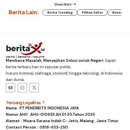
Show More
Berita Lain:
Berita Trending
Pilihan Editor
Renewable
Membaca Masalah, Menyajikan Solusi untuk Negeri:
Sajian
berita terbaru hari ini seputar politik,
hukum, kriminal, olahraga, otomotif, hingga teknologi, di Indonesia
dan dunia.
Tentang Legalitas
Nama : PT PENERBITX INDONESIA JAYA
Nomor AHU : AHU-010653.AH.01.30.Tahun 2025
Alamat : Muara Sarana Indah C- Jetis, Malang , Jawa Timur
Contact Person :
0816-633-250