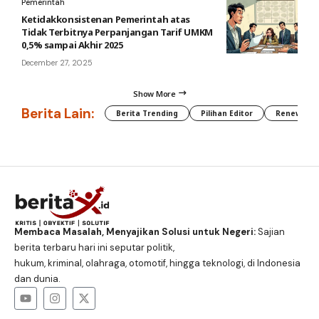
Pemerintah
Ketidakkonsistenan Pemerintah atas
Tidak Terbitnya Perpanjangan Tarif UMKM
0,5% sampai Akhir 2025
December 27, 2025
Show More
Berita Lain:
Berita Trending
Pilihan Editor
Renewable
Membaca Masalah, Menyajikan Solusi untuk Negeri:
Sajian
berita terbaru hari ini seputar politik,
hukum, kriminal, olahraga, otomotif, hingga teknologi, di Indonesia
dan dunia.