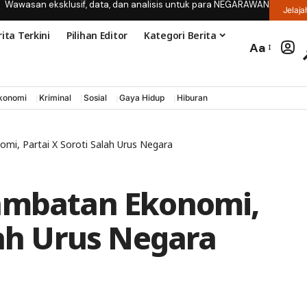
Wawasan eksklusif, data, dan analisis untuk para NEGARAWAN
Jelaja
ita Terkini
Pilihan Editor
Kategori Berita
Aa
konomi
Kriminal
Sosial
Gaya Hidup
Hiburan
mi, Partai X Soroti Salah Urus Negara
lambatan Ekonomi,
lah Urus Negara