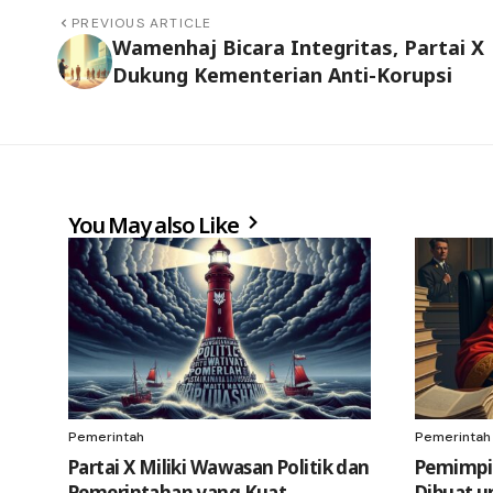
PREVIOUS ARTICLE
Wamenhaj Bicara Integritas, Partai X
Dukung Kementerian Anti-Korupsi
You May also Like
Pemerintah
Pemerintah
Partai X Miliki Wawasan Politik dan
Pemimpin
Pemerintahan yang Kuat
Dibuat u