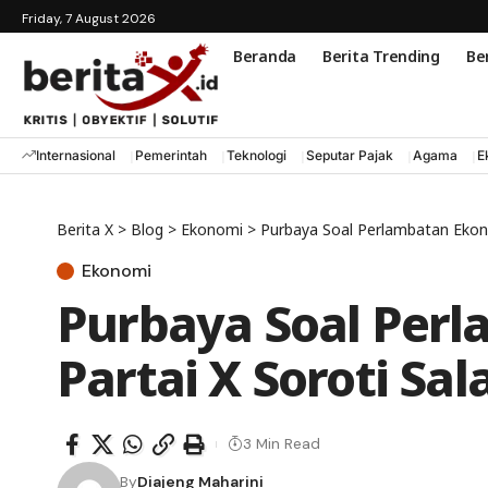
Friday, 7 August 2026
Beranda
Berita Trending
Ber
Internasional
Pemerintah
Teknologi
Seputar Pajak
Agama
E
Berita X
>
Blog
>
Ekonomi
>
Purbaya Soal Perlambatan Ekono
Ekonomi
Purbaya Soal Per
Partai X Soroti Sa
3 Min Read
By
Diajeng Maharini