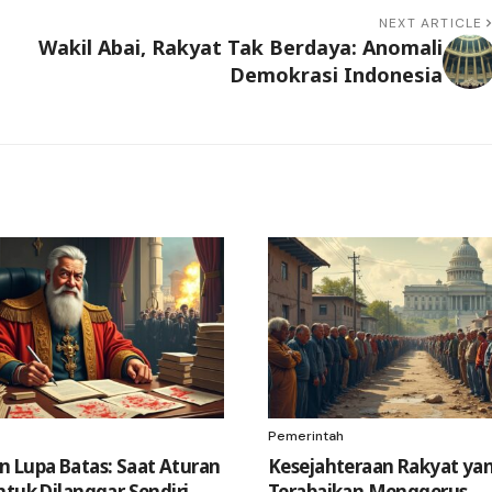
NEXT ARTICLE
Wakil Abai, Rakyat Tak Berdaya: Anomali
Demokrasi Indonesia
Pemerintah
 Lupa Batas: Saat Aturan
Kesejahteraan Rakyat ya
ntuk Dilanggar Sendiri
Terabaikan Menggerus