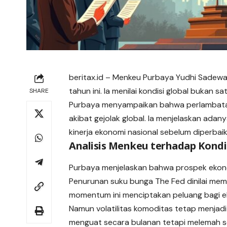
beritax.id
– Menkeu Purbaya Yudhi Sadewa
tahun ini. Ia menilai kondisi global bukan
SHARE
Purbaya menyampaikan bahwa perlambata
akibat gejolak global. Ia menjelaskan adan
kinerja ekonomi nasional sebelum diperbaik
Analisis Menkeu terhadap Kondi
Purbaya menjelaskan bahwa prospek ekono
Penurunan suku bunga The Fed dinilai member
momentum ini menciptakan peluang bagi e
Namun volatilitas komoditas tetap menjad
menguat secara bulanan tetapi melemah 