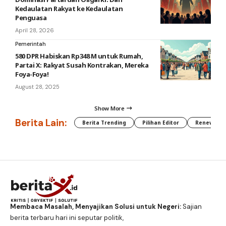
Kedaulatan Rakyat ke Kedaulatan
Penguasa
April 28, 2026
Pemerintah
580 DPR Habiskan Rp348 M untuk Rumah,
Partai X: Rakyat Susah Kontrakan, Mereka
Foya-Foya!
August 28, 2025
Show More
Berita Lain:
Berita Trending
Pilihan Editor
Renewable
Membaca Masalah, Menyajikan Solusi untuk Negeri:
Sajian
berita terbaru hari ini seputar politik,