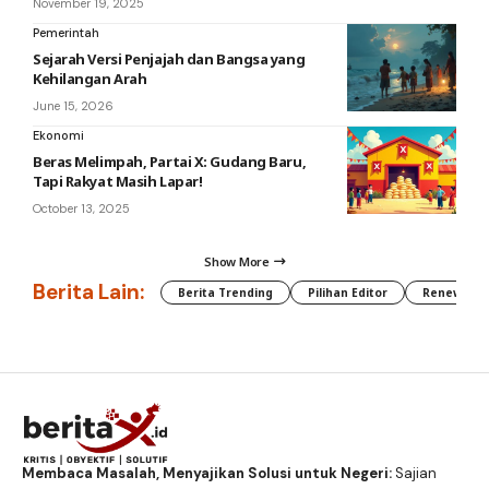
November 19, 2025
Pemerintah
Sejarah Versi Penjajah dan Bangsa yang
Kehilangan Arah
June 15, 2026
Ekonomi
Beras Melimpah, Partai X: Gudang Baru,
Tapi Rakyat Masih Lapar!
October 13, 2025
Show More
Berita Lain:
Berita Trending
Pilihan Editor
Renewable
Membaca Masalah, Menyajikan Solusi untuk Negeri:
Sajian