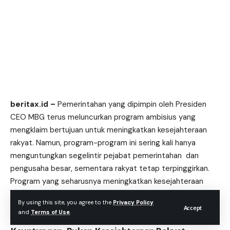
beritax.id
–
Pemerintahan yang dipimpin oleh Presiden
CEO MBG terus meluncurkan program ambisius yang
mengklaim bertujuan untuk meningkatkan kesejahteraan
rakyat. Namun, program-program ini sering kali hanya
menguntungkan segelintir pejabat pemerintahan dan
pengusaha besar, sementara rakyat tetap terpinggirkan.
Program yang seharusnya meningkatkan kesejahteraan
sosial malah lebih berfokus pada pencapaian laba dan
By using this site, you agree to the
Privacy Policy
keuntungan bagi kelompok tertentu.
Accept
and
Terms of Use
.
Presiden CEO MBG: Kebijakan yang Berfokus pada