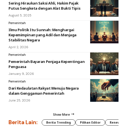
Sering Hiraukan Saksi Ahli, Hakim Pajak
Putus Sengketa dengan Alat Bukti Tipis
August 5, 2025
Pemerintah
Ilmu Politik Itu Sunnah: Menghargai
Kepemimpinan yang Adil dan Menjaga
Stabilitas Negara
April 2, 2026
Pemerintah
Pemerintah Bayaran Penjaga Kepentingan
Penguasa
January 9, 2026
Pemerintah
Dari Kedaulatan Rakyat Menuju Negara
dalam Genggaman Pemerintah
June 25, 2026
Show More
Berita Lain:
Berita Trending
Pilihan Editor
Renewable