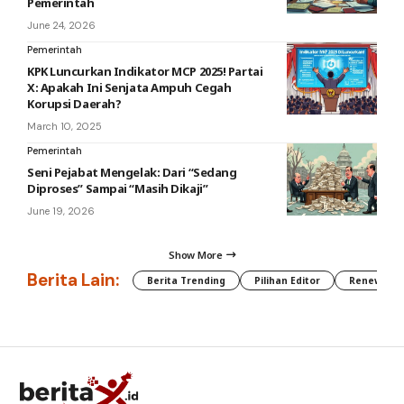
Pemerintah
June 24, 2026
Pemerintah
KPK Luncurkan Indikator MCP 2025! Partai
X: Apakah Ini Senjata Ampuh Cegah
Korupsi Daerah?
March 10, 2025
Pemerintah
Seni Pejabat Mengelak: Dari “Sedang
Diproses” Sampai “Masih Dikaji”
June 19, 2026
Show More
Berita Lain:
Berita Trending
Pilihan Editor
Renewable