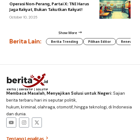
Operasi Non-Perang, Partai X: TNI Harus
Jaga Rakyat, Bukan Takutkan Rakyat!
October 10, 2025
Show More
Berita Lain:
Berita Trending
Pilihan Editor
Renewable
Membaca Masalah, Menyajikan Solusi untuk Negeri:
Sajian
berita terbaru hari ini seputar politik,
hukum, kriminal, olahraga, otomotif, hingga teknologi, di Indonesia
dan dunia.
Tentang Legalitas