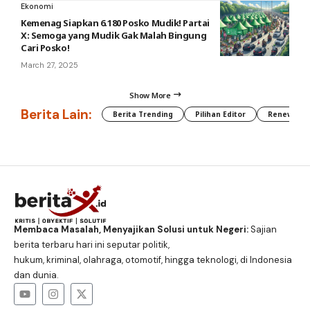
Ekonomi
Kemenag Siapkan 6.180 Posko Mudik! Partai
X: Semoga yang Mudik Gak Malah Bingung
Cari Posko!
March 27, 2025
Show More
Berita Lain:
Berita Trending
Pilihan Editor
Renewable
Membaca Masalah, Menyajikan Solusi untuk Negeri:
Sajian
berita terbaru hari ini seputar politik,
hukum, kriminal, olahraga, otomotif, hingga teknologi, di Indonesia
dan dunia.