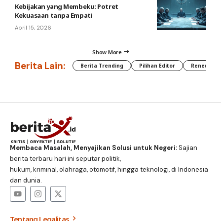
Kebijakan yang Membeku: Potret
Kekuasaan tanpa Empati
April 15, 2026
Show More
Berita Lain:
Berita Trending
Pilihan Editor
Renewable
Membaca Masalah, Menyajikan Solusi untuk Negeri:
Sajian
berita terbaru hari ini seputar politik,
hukum, kriminal, olahraga, otomotif, hingga teknologi, di Indonesia
dan dunia.
Tentang Legalitas