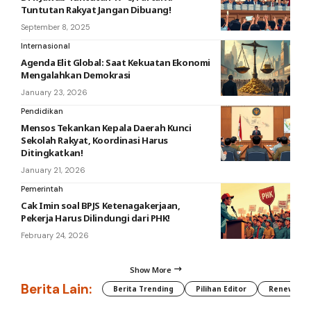
Tuntutan Rakyat Jangan Dibuang!
September 8, 2025
Internasional
Agenda Elit Global: Saat Kekuatan Ekonomi
Mengalahkan Demokrasi
January 23, 2026
Pendidikan
Mensos Tekankan Kepala Daerah Kunci
Sekolah Rakyat, Koordinasi Harus
Ditingkatkan!
January 21, 2026
Pemerintah
Cak Imin soal BPJS Ketenagakerjaan,
Pekerja Harus Dilindungi dari PHK!
February 24, 2026
Show More
Berita Lain:
Berita Trending
Pilihan Editor
Renewable