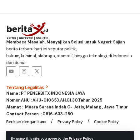
Membaca Masalah, Menyajikan Solusi untuk Negeri:
Sajian
berita terbaru hari ini seputar politik,
hukum, kriminal, olahraga, otomotif, hingga teknologi, di Indonesia
dan dunia.
Tentang Legalitas
Nama : PT PENERBITX INDONESIA JAYA
Nomor AHU : AHU-010653.AH.01.30.Tahun 2025
Alamat : Muara Sarana Indah C- Jetis, Malang , Jawa Timur
Contact Person :
0816-633-250
Beriklan dengan kami
Privacy Policy
Cookie Policy
© Foxiz News Network. Ruby Design Company. All Rights
By using this site, you agree to the
Privacy Policy