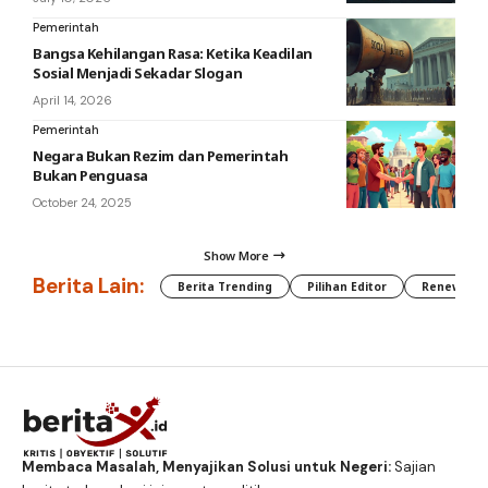
Pemerintah
Bangsa Kehilangan Rasa: Ketika Keadilan
Sosial Menjadi Sekadar Slogan
April 14, 2026
Pemerintah
Negara Bukan Rezim dan Pemerintah
Bukan Penguasa
October 24, 2025
Show More
Berita Lain:
Berita Trending
Pilihan Editor
Renewable
Membaca Masalah, Menyajikan Solusi untuk Negeri:
Sajian