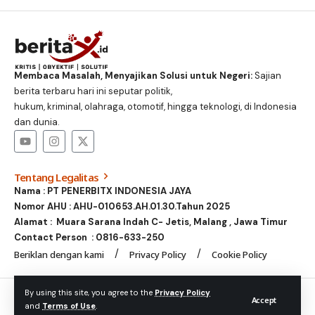
Membaca Masalah, Menyajikan Solusi untuk Negeri:
Sajian
berita terbaru hari ini seputar politik,
hukum, kriminal, olahraga, otomotif, hingga teknologi, di Indonesia
dan dunia.
Tentang Legalitas
Nama : PT PENERBITX INDONESIA JAYA
Nomor AHU : AHU-010653.AH.01.30.Tahun 2025
Alamat : Muara Sarana Indah C- Jetis, Malang , Jawa Timur
Contact Person :
0816-633-250
Beriklan dengan kami
Privacy Policy
Cookie Policy
© Foxiz News Network. Ruby Design Company. All Rights
By using this site, you agree to the
Privacy Policy
Accept
and
Terms of Use
.
Reserved.