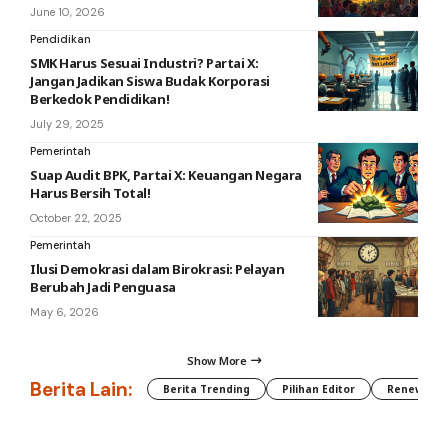
June 10, 2026
Pendidikan
SMK Harus Sesuai Industri? Partai X:
Jangan Jadikan Siswa Budak Korporasi
Berkedok Pendidikan!
July 29, 2025
Pemerintah
Suap Audit BPK, Partai X: Keuangan Negara
Harus Bersih Total!
October 22, 2025
Pemerintah
Ilusi Demokrasi dalam Birokrasi: Pelayan
Berubah Jadi Penguasa
May 6, 2026
Show More
Berita Lain:
Berita Trending
Pilihan Editor
Renewable