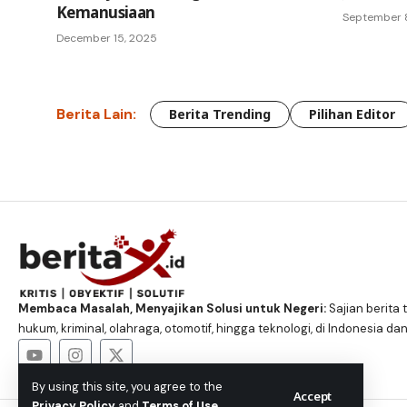
Kemanusiaan
September 
December 15, 2025
Berita Lain:
Berita Trending
Pilihan Editor
Membaca Masalah, Menyajikan Solusi untuk Negeri:
Sajian berita t
hukum, kriminal, olahraga, otomotif, hingga teknologi, di Indonesia dan
By using this site, you agree to the
Accept
Privacy Policy
and
Terms of Use
.