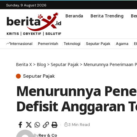
Sunday, 9 August 2026
Beranda
Berita Trending
Ber
Internasional
Pemerintah
Teknologi
Seputar Pajak
Agama
E
Berita X
>
Blog
>
Seputar Pajak
>
Menurunnya Penerimaan Paj
Seputar Pajak
Menurunnya Pener
Defisit Anggaran T
3 Min Read
By
Rey & Co