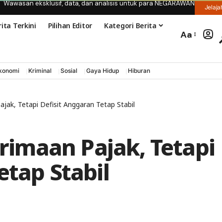
Wawasan eksklusif, data, dan analisis untuk para NEGARAWAN
Jelaja
ita Terkini
Pilihan Editor
Kategori Berita
Aa
konomi
Kriminal
Sosial
Gaya Hidup
Hiburan
ak, Tetapi Defisit Anggaran Tetap Stabil
imaan Pajak, Tetapi
etap Stabil