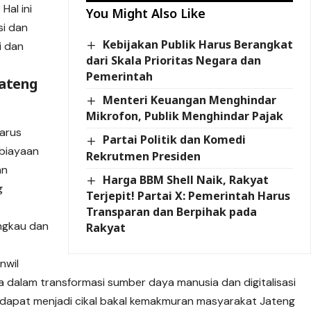
al ini
You Might Also Like
si dan
Kebijakan Publik Harus Berangkat
i dan
dari Skala Prioritas Negara dan
Pemerintah
Jateng
Menteri Keuangan Menghindar
Mikrofon, Publik Menghindar Pajak
arus
Partai Politik dan Komedi
mbiayaan
Rekrutmen Presiden
an
Harga BBM Shell Naik, Rakyat
g
Terjepit! Partai X: Pemerintah Harus
Transparan dan Berpihak pada
ngkau dan
Rakyat
nwil
 dalam transformasi sumber daya manusia dan digitalisasi
 dapat menjadi cikal bakal kemakmuran masyarakat Jateng