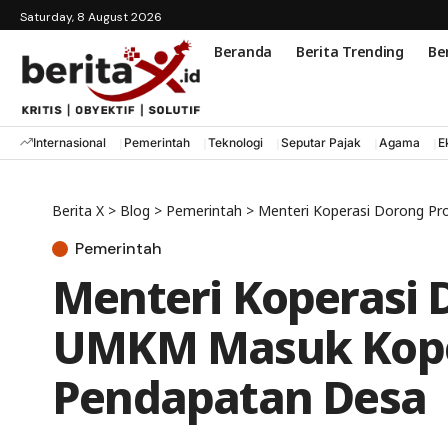
Saturday, 8 August 2026
Beranda
Berita Trending
Ber
Internasional
Pemerintah
Teknologi
Seputar Pajak
Agama
E
Berita X
>
Blog
>
Pemerintah
>
Menteri Koperasi Dorong P
Pemerintah
Menteri Koperasi 
UMKM Masuk Koper
Pendapatan Desa