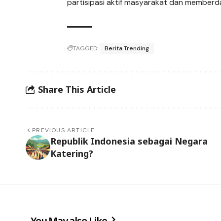
partisipasi aktif masyarakat dan memberda
TAGGED:
Berita Trending
Share This Article
PREVIOUS ARTICLE
Republik Indonesia sebagai Negara
Katering?
You May also Like