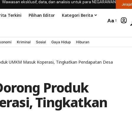
Wawasan eksklusif, data, dan analisis untuk para NEGARAWAN
Jelaja
ita Terkini
Pilihan Editor
Kategori Berita
Aa
konomi
Kriminal
Sosial
Gaya Hidup
Hiburan
roduk UMKM Masuk Koperasi, Tingkatkan Pendapatan Desa
Dorong Produk
asi, Tingkatkan