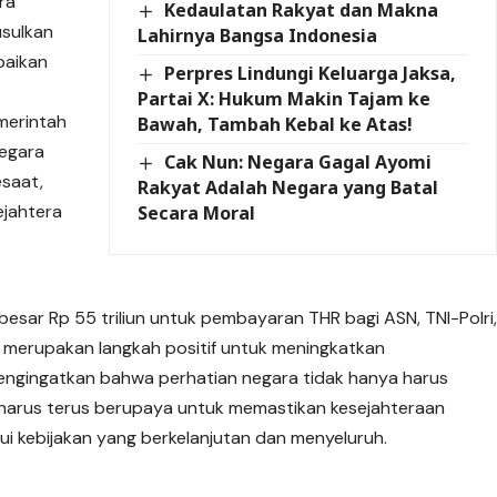
ra
Kedaulatan Rakyat dan Makna
usulkan
Lahirnya Bangsa Indonesia
baikan
Perpres Lindungi Keluarga Jaksa,
Partai X: Hukum Makin Tajam ke
merintah
Bawah, Tambah Kebal ke Atas!
egara
Cak Nun: Negara Gagal Ayomi
saat,
Rakyat Adalah Negara yang Batal
ejahtera
Secara Moral
sar Rp 55 triliun untuk pembayaran THR bagi ASN, TNI-Polri
i merupakan langkah positif untuk meningkatkan
mengingatkan bahwa perhatian negara tidak hanya harus
 harus terus berupaya untuk memastikan kesejahteraan
ui kebijakan yang berkelanjutan dan menyeluruh.