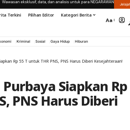
Wawasan eksklusif, data, dan analisis untuk para NEGARAWAN
Jelaja
ita Terkini
Pilihan Editor
Kategori Berita
Aa
konomi
Kriminal
Sosial
Gaya Hidup
Hiburan
apkan Rp 55 T untuk THR PNS, PNS Harus Diberi Kesejahteraan!
 Purbaya Siapkan Rp
S, PNS Harus Diberi