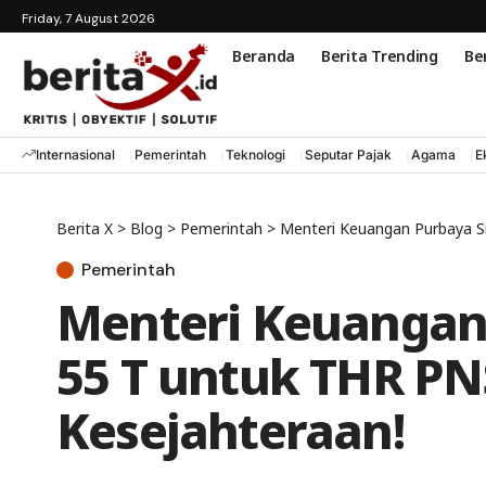
Friday, 7 August 2026
Beranda
Berita Trending
Ber
Internasional
Pemerintah
Teknologi
Seputar Pajak
Agama
E
Berita X
>
Blog
>
Pemerintah
>
Menteri Keuangan Purbaya Si
Pemerintah
Menteri Keuangan
55 T untuk THR PN
Kesejahteraan!