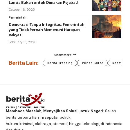
Lansia Bukan untuk Dimakan Pejabat!
October 16, 2025
Pemerintah
Demokrasi Tanpa Integritas: Pemerintah
yang Tidak Pernah Memenuhi Harapan
Rakyat
February 13, 2026
Show More
Berita Lain:
Berita Trending
Pilihan Editor
Renewable
Membaca Masalah, Menyajikan Solusi untuk Negeri:
Sajian
berita terbaru hari ini seputar politik,
hukum, kriminal, olahraga, otomotif, hingga teknologi, di Indonesia