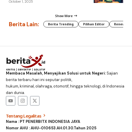
October 1, 2025
Show More
Berita Lain:
Berita Trending
Pilihan Editor
Renewable
Membaca Masalah, Menyajikan Solusi untuk Negeri:
Sajian
berita terbaru hari ini seputar politik,
hukum, kriminal, olahraga, otomotif, hingga teknologi, di Indonesia
dan dunia.
Tentang Legalitas
Nama : PT PENERBITX INDONESIA JAYA
Nomor AHU : AHU-010653.AH.01.30.Tahun 2025