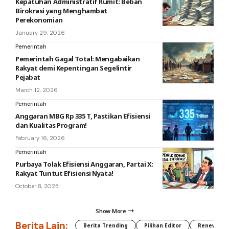
Kepatuhan Administratif Rumit: Beban
Birokrasi yang Menghambat
Perekonomian
January 29, 2026
Pemerintah
Pemerintah Gagal Total: Mengabaikan
Rakyat demi Kepentingan Segelintir
Pejabat
March 12, 2026
Pemerintah
Anggaran MBG Rp 335 T, Pastikan Efisiensi
dan Kualitas Program!
February 16, 2026
Pemerintah
Purbaya Tolak Efisiensi Anggaran, Partai X:
Rakyat Tuntut Efisiensi Nyata!
October 8, 2025
Show More
Berita Lain:
Berita Trending
Pilihan Editor
Renewable