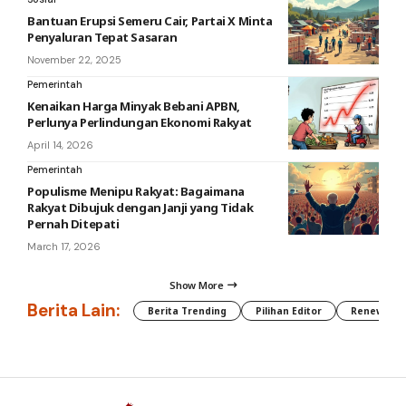
Bantuan Erupsi Semeru Cair, Partai X Minta
Penyaluran Tepat Sasaran
November 22, 2025
Pemerintah
Kenaikan Harga Minyak Bebani APBN,
Perlunya Perlindungan Ekonomi Rakyat
April 14, 2026
Pemerintah
Populisme Menipu Rakyat: Bagaimana
Rakyat Dibujuk dengan Janji yang Tidak
Pernah Ditepati
March 17, 2026
Show More
Berita Lain:
Berita Trending
Pilihan Editor
Renewable