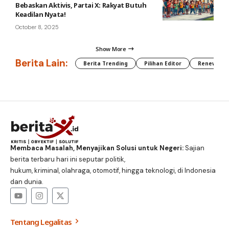
Bebaskan Aktivis, Partai X: Rakyat Butuh
Keadilan Nyata!
October 8, 2025
Show More
Berita Lain:
Berita Trending
Pilihan Editor
Renewable
Membaca Masalah, Menyajikan Solusi untuk Negeri:
Sajian
berita terbaru hari ini seputar politik,
hukum, kriminal, olahraga, otomotif, hingga teknologi, di Indonesia
dan dunia.
Tentang Legalitas