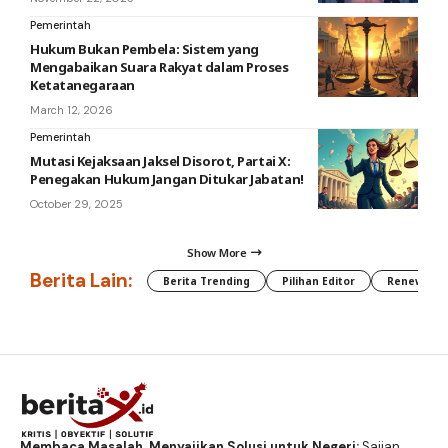
Pemerintah
Hukum Bukan Pembela: Sistem yang
Mengabaikan Suara Rakyat dalam Proses
Ketatanegaraan
March 12, 2026
Pemerintah
Mutasi Kejaksaan Jaksel Disorot, Partai X:
Penegakan Hukum Jangan Ditukar Jabatan!
October 29, 2025
Show More
Berita Lain:
Berita Trending
Pilihan Editor
Renewable
Membaca Masalah, Menyajikan Solusi untuk Negeri:
Sajian