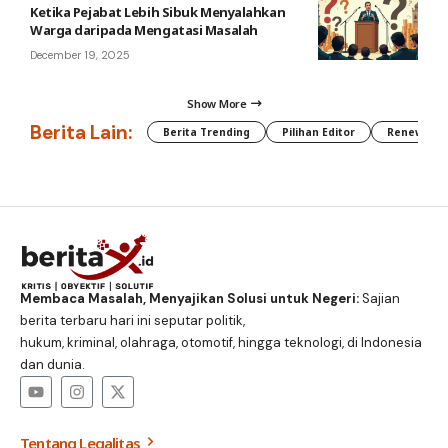
Ketika Pejabat Lebih Sibuk Menyalahkan
Warga daripada Mengatasi Masalah
December 19, 2025
Show More
Berita Lain:
Berita Trending
Pilihan Editor
Renewable
Membaca Masalah, Menyajikan Solusi untuk Negeri:
Sajian
berita terbaru hari ini seputar politik,
hukum, kriminal, olahraga, otomotif, hingga teknologi, di Indonesia
dan dunia.
Tentang Legalitas