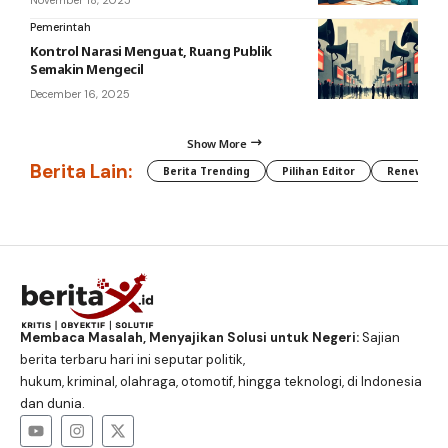
November 18, 2025
Pemerintah
Kontrol Narasi Menguat, Ruang Publik
Semakin Mengecil
December 16, 2025
Show More
Berita Lain:
Berita Trending
Pilihan Editor
Renewable
Membaca Masalah, Menyajikan Solusi untuk Negeri:
Sajian
berita terbaru hari ini seputar politik,
hukum, kriminal, olahraga, otomotif, hingga teknologi, di Indonesia
dan dunia.