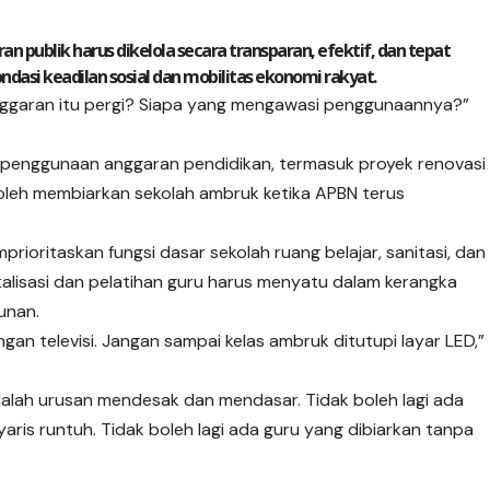
n publik harus dikelola secara transparan, efektif, dan tepat
ondasi keadilan sosial dan mobilitas ekonomi rakyat.
 anggaran itu pergi? Siapa yang mengawasi penggunaannya?”
 penggunaan anggaran pendidikan, termasuk proyek renovasi
oleh membiarkan sekolah ambruk ketika APBN terus
mprioritaskan
fungsi
dasar sekolah ruang belajar, sanitasi, dan
talisasi dan pelatihan guru harus menyatu dalam kerangka
unan.
an televisi. Jangan sampai kelas ambruk ditutupi layar LED,”
alah urusan mendesak dan mendasar. Tidak boleh lagi ada
aris runtuh. Tidak boleh lagi ada guru yang dibiarkan tanpa