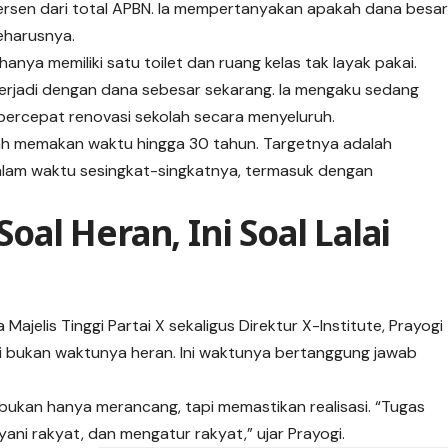
rsen dari total APBN. Ia mempertanyakan apakah dana besa
eharusnya.
nya memiliki satu toilet dan ruang kelas tak layak pakai.
terjadi dengan
dana
sebesar sekarang. Ia mengaku sedang
ercepat renovasi sekolah secara menyeluruh.
lah memakan waktu hingga 30 tahun. Targetnya adalah
lam waktu sesingkat-singkatnya, termasuk dengan
Soal Heran, Ini Soal Lalai
Majelis Tinggi
Partai X
sekaligus Direktur X-Institute, Prayogi
ni bukan waktunya heran. Ini waktunya bertanggung jawab
ukan hanya merancang, tapi memastikan realisasi. “Tugas
ayani rakyat, dan mengatur rakyat,” ujar Prayogi.