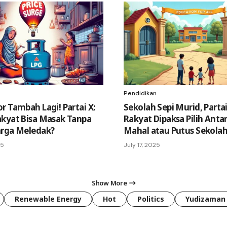
Pendidikan
r Tambah Lagi! Partai X:
Sekolah Sepi Murid, Partai
kyat Bisa Masak Tanpa
Rakyat Dipaksa Pilih Anta
arga Meledak?
Mahal atau Putus Sekolah
25
July 17, 2025
Show More
Renewable Energy
Hot
Politics
Yudizaman