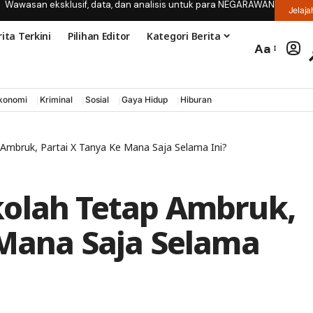
Wawasan eksklusif, data, dan analisis untuk para NEGARAWAN
Jelaja
ita Terkini
Pilihan Editor
Kategori Berita
Aa
konomi
Kriminal
Sosial
Gaya Hidup
Hiburan
Ambruk, Partai X Tanya Ke Mana Saja Selama Ini?
kolah Tetap Ambruk,
 Mana Saja Selama