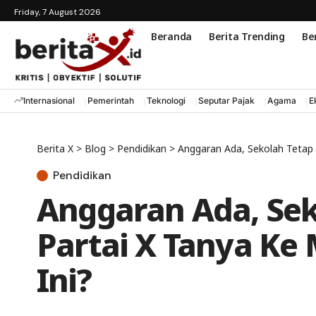
Friday, 7 August 2026
Beranda
Berita Trending
Ber
Internasional
Pemerintah
Teknologi
Seputar Pajak
Agama
E
Berita X
>
Blog
>
Pendidikan
>
Anggaran Ada, Sekolah Tetap 
Pendidikan
Anggaran Ada, Se
Partai X Tanya Ke
Ini?